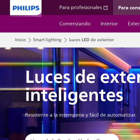
Para con
Para profesionales
Comenzando
Interior
Exter
Luces LED de exterior
Inicio
Smart lighting
Luces de exte
inteligentes
Resistente a la intemperie y fácil de automatizar.