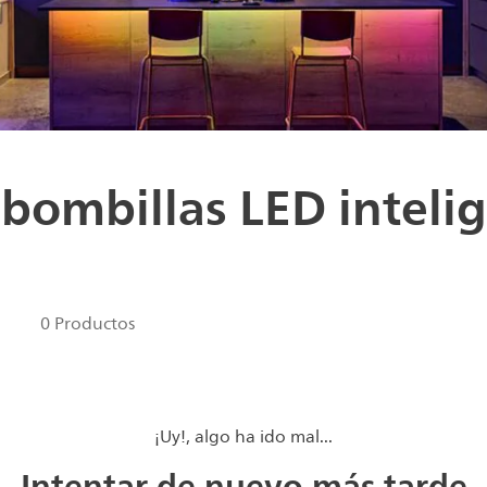
 bombillas LED inteli
0 Productos
¡Uy!, algo ha ido mal...
Intentar de nuevo más tarde