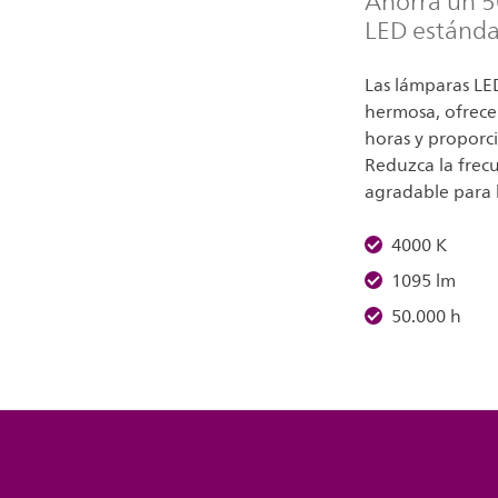
Ahorra un 5
LED estándar
Las lámparas LED
hermosa, ofrece
horas y proporci
Reduzca la frecu
agradable para l
4000 K
1095 lm
50.000 h