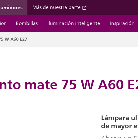
sumidores
Más de nuestra parte
ior
Bombillas
Iluminación inteligente
Inspiración
 75 W A60 E27
ento mate 75 W A60 E
Lámpara ult
de mayor ef