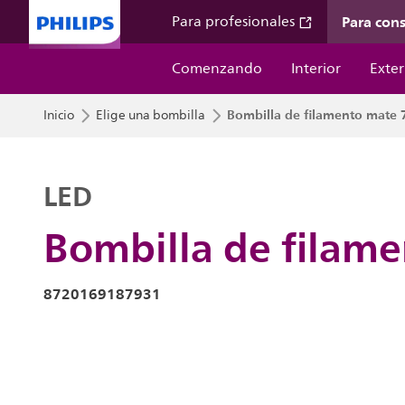
Para con
Para profesionales
Comenzando
Interior
Exter
Bombilla de filamento mate
Inicio
Elige una bombilla
LED
Bombilla de filam
8720169187931