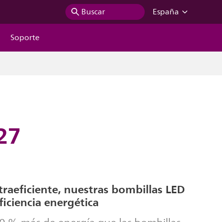
Buscar
España
Soporte
27
raeficiente, nuestras bombillas LED
iciencia energética