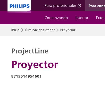
Para con
Para profesionales
Comenzando
Interior
Exter
Proyector
Inicio
Iluminación exterior
ProjectLine
Proyector
8719514954601