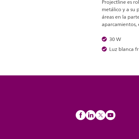
Projectline es r
metálico y a su 
áreas en la part
aparcamientos, e
30 W
Luz blanca fr