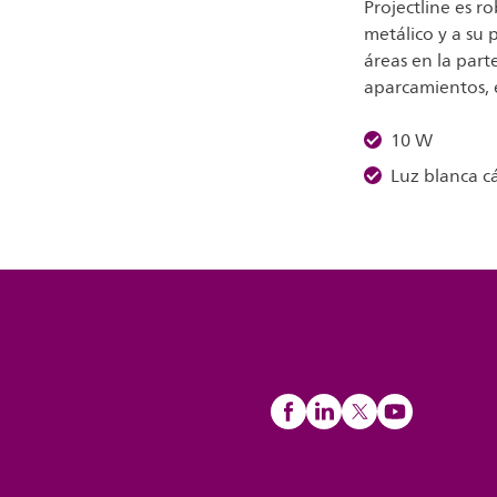
Projectline es r
metálico y a su 
áreas en la part
aparcamientos, e
10 W
Luz blanca c