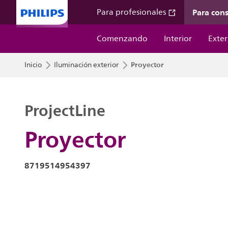
Para con
Para profesionales
Comenzando
Interior
Exter
Proyector
Inicio
Iluminación exterior
ProjectLine
Proyector
8719514954397