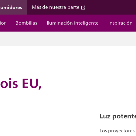
sumidores
Más de nuestra parte
ior
Bombillas
Iluminación inteligente
Inspiración
ois EU,
Luz potente
Los proyectores 