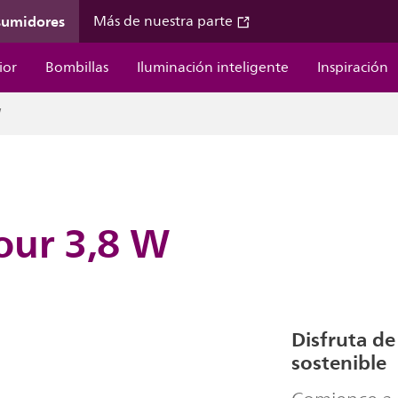
sumidores
Más de nuestra parte
ior
Bombillas
Iluminación inteligente
Inspiración
W
our 3,8 W
Disfruta de
sostenible