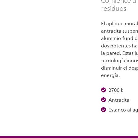
Comience a a
residuos
El aplique mural
antracita suspe
aluminio fundid
dos potentes hac
la pared. Estas 
tecnología inno
disminuir el des
energía.
2700 k
Antracita
Estanco al a