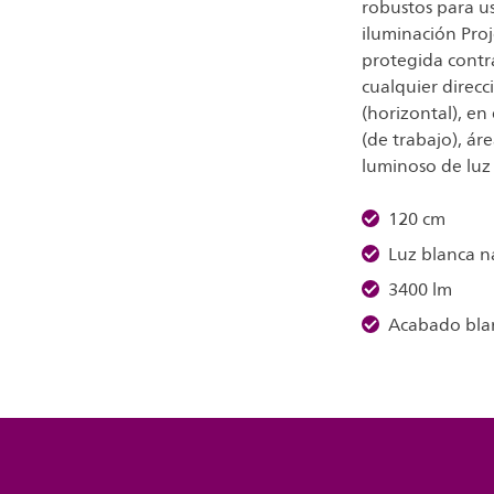
robustos para us
iluminación Proje
protegida contra
cualquier direcc
(horizontal), en
(de trabajo), ár
luminoso de luz 
120 cm
Luz blanca n
3400 lm
Acabado bla