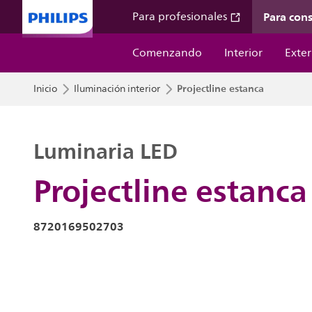
Para con
Para profesionales
Comenzando
Interior
Exter
Projectline estanca
Inicio
Iluminación interior
Luminaria LED
Projectline estanca
8720169502703