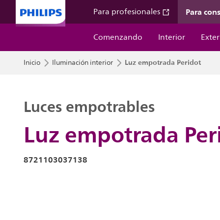
Para con
Para profesionales
Comenzando
Interior
Exter
Luz empotrada Peridot
Inicio
Iluminación interior
Luces empotrables
Luz empotrada Per
8721103037138