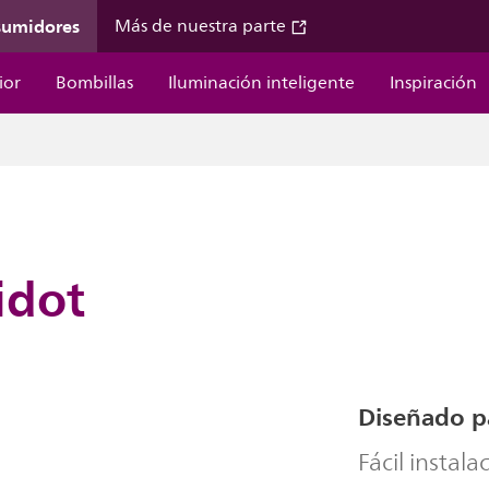
sumidores
Más de nuestra parte
ior
Bombillas
Iluminación inteligente
Inspiración
idot
Diseñado pa
Fácil instal