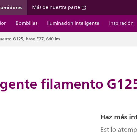
sumidores
Más de nuestra parte
ior
Bombillas
Iluminación inteligente
Inspiración
amento G125, base E27, 640 lm
igente filamento G125
Haz más int
Estilo atemp