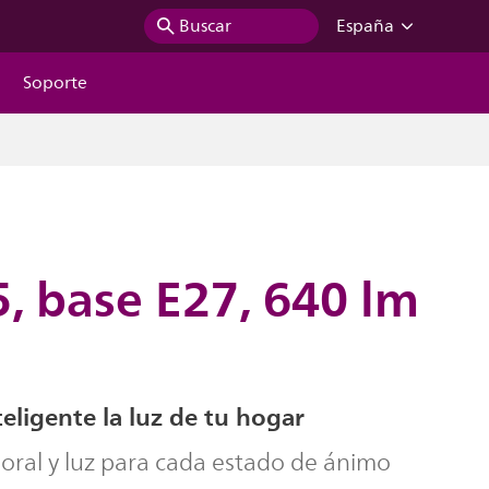
Buscar
España
Soporte
, base E27, 640 lm
eligente la luz de tu hogar
oral y luz para cada estado de ánimo