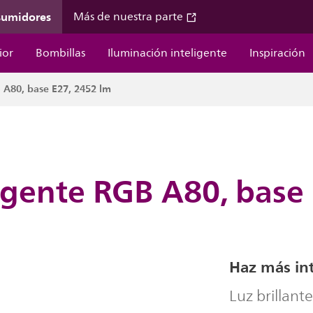
sumidores
Más de nuestra parte
ior
Bombillas
Iluminación inteligente
Inspiración
 A80, base E27, 2452 lm
igente RGB A80, base
Haz más int
Luz brillant