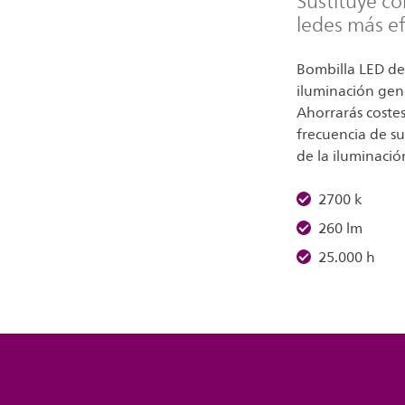
Sustituye co
ledes más e
Bombilla LED de
iluminación gene
Ahorrarás coste
frecuencia de su
de la iluminació
2700 k
260 lm
25.000 h