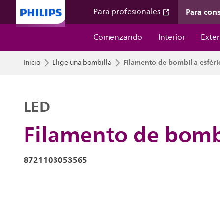
Para con
Para profesionales
Comenzando
Interior
Exter
Filamento de bombilla esféri
Inicio
Elige una bombilla
LED
Filamento de bombi
8721103053565