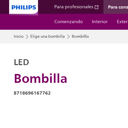
Para con
Para profesionales
Comenzando
Interior
Exter
Bombilla
Inicio
Elige una bombilla
LED
Bombilla
8718696167762