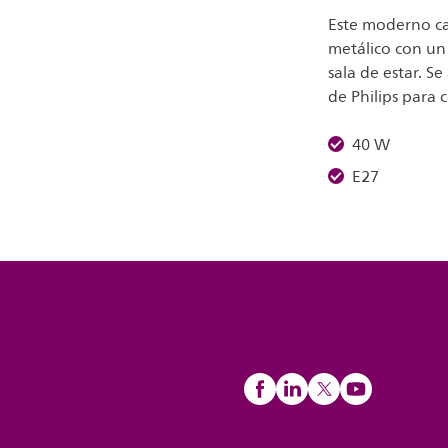
Este moderno ca
metálico con u
sala de estar. 
de Philips para 
40 W
E27