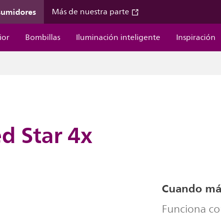
sumidores
Más de nuestra parte
ior
Bombillas
Iluminación inteligente
Inspiración
d Star 4x
Cuando más 
Funciona co