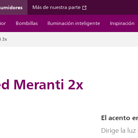
sumidores
Más de nuestra parte
ior
Bombillas
Iluminación inteligente
Inspiración
i 2x
ed Meranti 2x
El acento en
Dirige la lu