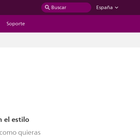
Buscar
España
Soporte
 el estilo
z como quieras