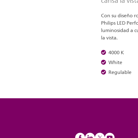
cansa la vist
Con su diseño ro
Philips LED Perf
luminosidad a c
la vista.
4000 K
White
Regulable