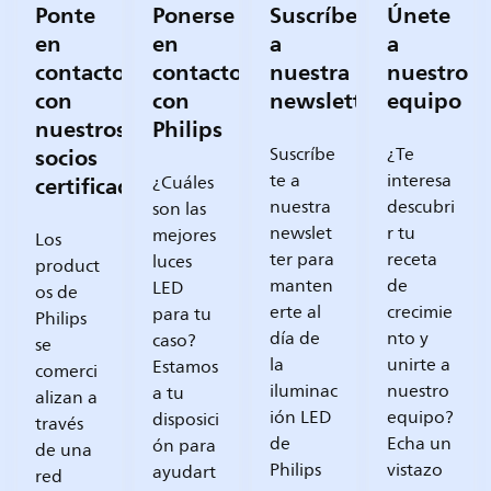
Ponte
Ponerse
Suscríbete
Únete
en
en
a
a
contacto
contacto
nuestra
nuestro
con
con
newsletter
equipo
nuestros
Philips
socios
Suscríbe
¿Te
certificados
te a
interesa
¿Cuáles
nuestra
descubri
son las
newslet
r tu
mejores
Los
ter para
receta
luces
product
manten
de
LED
os de
erte al
crecimie
para tu
Philips
día de
nto y
caso?
se
la
unirte a
Estamos
comerci
iluminac
nuestro
a tu
alizan a
ión LED
equipo?
disposici
través
de
Echa un
ón para
de una
Philips
vistazo
ayudart
red