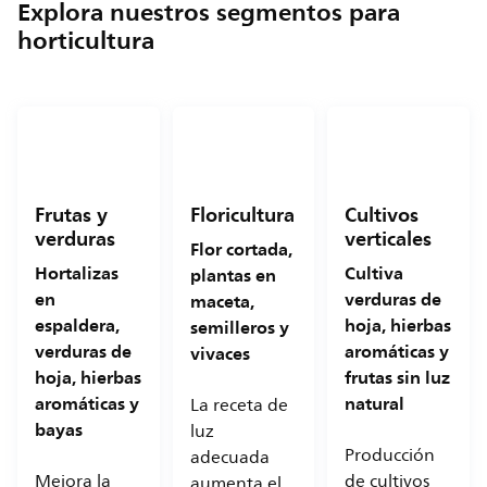
Explora nuestros segmentos para
horticultura
Frutas y
Floricultura
Cultivos
verduras
verticales
Flor cortada,
Hortalizas
Cultiva
plantas en
en
verduras de
maceta,
espaldera,
hoja, hierbas
semilleros y
verduras de
aromáticas y
vivaces
hoja, hierbas
frutas sin luz
aromáticas y
natural
La receta de
bayas
luz
Producción
adecuada
Mejora la
de cultivos
aumenta el