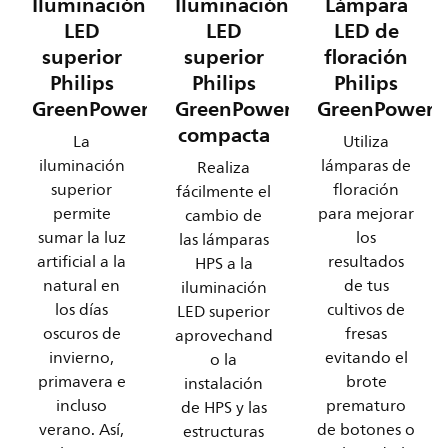
Iluminación
Iluminación
Lámpara
LED
LED
LED de
superior
superior
floración
Philips
Philips
Philips
GreenPower
GreenPower
GreenPower
compacta
La
Utiliza
iluminación
lámparas de
Realiza
superior
floración
fácilmente el
permite
para mejorar
cambio de
sumar la luz
los
las lámparas
artificial a la
resultados
HPS a la
natural en
de tus
iluminación
los días
cultivos de
LED superior
oscuros de
fresas
aprovechand
invierno,
evitando el
o la
primavera e
brote
instalación
incluso
prematuro
de HPS y las
verano. Así,
de botones o
estructuras