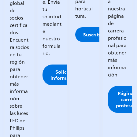
para
a
e. Envía
global
horticul
nuestra
tu
de
tura.
página
solicitud
socios
de
mediant
certifica
carrera
e
dos.
Suscribirme
profesio
nuestro
Encuent
nal para
formula
ra socios
obtener
rio.
en tu
más
región
informa
para
Solicitar
ción.
obtener
información
más
informa
Página 
ción
carrer
profesio
sobre
las luces
LED de
Philips
para