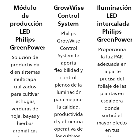
Módulo
GrowWise
Iluminación
de
Control
LED
producción
System
intercalada
LED
Philips
Philips
Philips
GreenPower
GrowWise
GreenPower
Control
Proporciona
System te
la luz PAR
Solución de
aporta
adecuada en
productivida
flexibilidad y
la parte
d en sistemas
control
precisa del
multicapa
plenos de la
follaje de las
utilizados
iluminación
plantas en
para cultivar
para mejorar
espaldera
lechugas,
la calidad,
donde
verduras de
productivida
surtirá el
hoja, bayas y
d y eficiencia
mayor efecto
hierbas
operativa de
en tus
aromáticas
los cultivos.