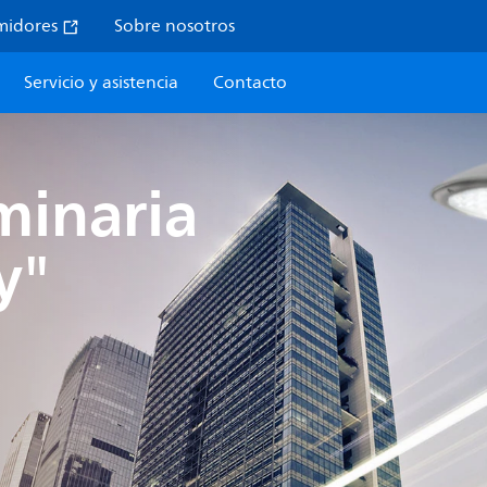
midores
Sobre nosotros
Servicio y asistencia
Contacto
minaria
y"