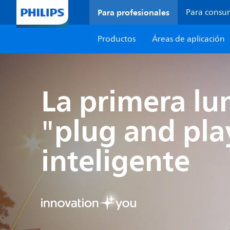
Para profesionales
Para consu
Productos
Áreas de aplicación
La primera lu
"plug and pla
inteligente