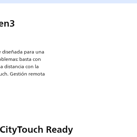
gen3
te diseñada para una
roblemas: basta con
a distancia con la
ouch. Gestión remota
 CityTouch Ready