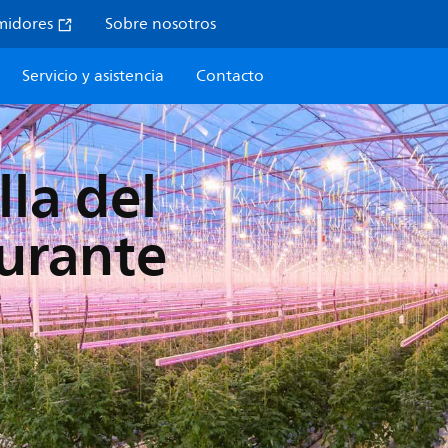
midores
Sobre nosotros
Servicio y asistencia
Contacto
lla del
urante