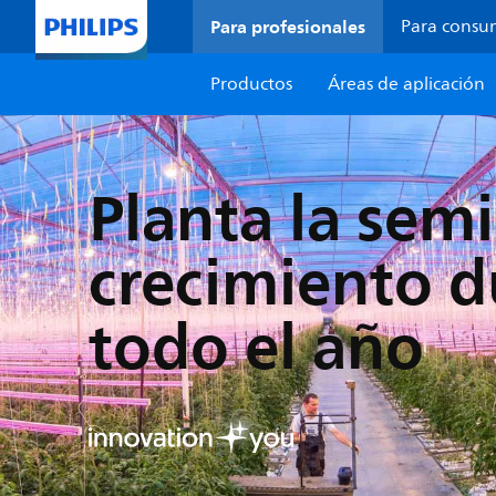
Para profesionales
Para consu
Productos
Áreas de aplicación
Planta la semi
crecimiento d
todo el año