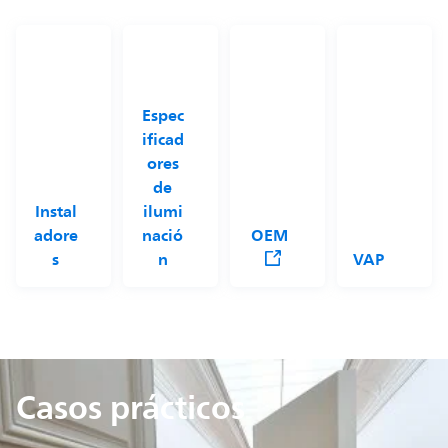
Espec
ificad
ores
de
Instal
ilumi
adore
nació
OEM
s
n
VAP
Casos prácticos