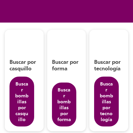
Buscar por
Buscar por
Buscar por
casquillo
forma
tecnología
Busca
Busca
r
Busca
r
bomb
r
bomb
illas
bomb
illas
por
illas
por
casqu
por
tecno
illo
forma
logía