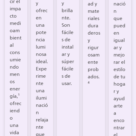
cir el
y
y
ad y
nació
impa
ofrec
brilla
mate
n
cto
en
nte.
riales
que
medi
una
Son
dura
pued
oam
pote
fácile
deros
en
bient
ncia
s de
y
igual
al
lumi
instal
rigur
ar y
cons
nosa
ar y
osam
mejo
umie
ideal.
súper
ente
rar el
ndo
Expe
fácile
prob
estilo
men
rime
s de
ados.
de tu
os
nte
usar.
⁴
hoga
ener
una
r y
gía,¹
ilumi
ayud
ofrec
nació
arte
iend
n
a
o
relaja
enco
una
nte
ntrar
vida
que
el