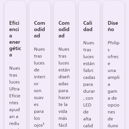
Efici
Com
Com
Cali
Dise
enci
odid
odid
dad
ño
a
ad
ad
ener
Nues
Philip
gétic
Nues
Nues
tras
s
a
tras
tras
luces
ofrec
luces
luces
están
e
Nues
de
están
fabri
una
tras
interi
diseñ
cadas
ampli
luces
or
adas
para
a
Ultra
son
para
durar
gam
Eficie
suav
hacer
, con
a de
ntes
es
te la
LED
opcio
ayud
para
vida
de
nes
an a
los
más
alta
de
redu
ojos³
fácil
calid
ilumi