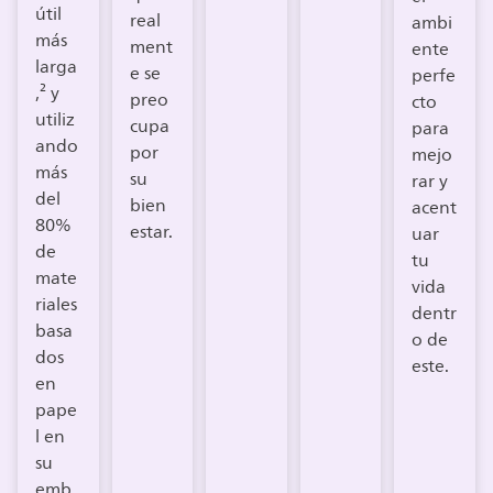
útil
real
ambi
más
ment
ente
larga
e se
perfe
,² y
preo
cto
utiliz
cupa
para
ando
por
mejo
más
su
rar y
del
bien
acent
80%
estar.
uar
de
tu
mate
vida
riales
dentr
basa
o de
dos
este.
en
pape
l en
su
emb